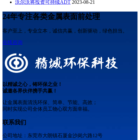
沃尔沃将投资可持续ADT
2023-08-21
24​​年专注各类金属表面前处理
客户至上，专业立本，诚信共赢，创新驱动，绿色担当。
在线咨询
以精诚之心，铸环保之业！
诚邀各界伙伴携手共赢！
让金属表面清洗环保、简单、节能、高效；
同时实现公司全体员工物心双方面幸福。
联系我们
公司地址：东莞市大朗镇石厦金沙岗六路12号