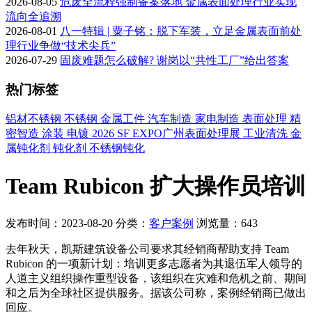
2026-08-05
危废全流程强制备案落地 金属表面处理行业实现
流向全追溯
2026-08-01
八一特辑 | 粟子铭：脱下军装，立足金属表面前处
理行业争做“技术尖兵”
2026-07-29
固废难题怎么破解? 谢岗以“共性工厂”给出答案
热门标签
铝材不锈钢
不锈钢
金属工件
汽车制造
家电制造
表面处理
精
密智造
涂装
电镀
2026 SF EXPO广州表面处理展
工业清洗
金
属钝化剂
钝化剂
不锈钢钝化
Team Rubicon 扩大操作员培训
发布时间：2023-08-20
分类：
客户案例
浏览量：643
去年秋天，凯斯建筑设备公司要求其经销商帮助支持 Team
Rubicon 的一项新计划：培训更多志愿者为其退伍军人领导的
人道主义组织操作重型设备，该组织在灾难和危机之前、期间
和之后为全球社区提供服务。据该公司称，案例经销商已做出
回应。