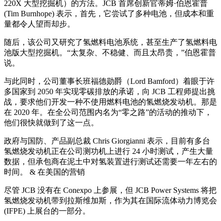
220X 大型挖掘机）的方法。JCB 首席创新官蒂姆·伯恩霍普
(Tim Burnhope) 表示，首先，它尝试了多种电池，但成本和重
量都令人望而却步。
随后，该公司又研究了氢燃料电池系统，甚至生产了氢燃料电
池版大型挖掘机。“太复杂、不稳健、而且太昂贵，”伯恩霍普
说。
与此同时，公司董事长班福德勋爵（Lord Bamford）着眼于许
多国家到 2050 年实现零碳排放的承诺，向 JCB 工程师提出挑
战，要求他们开发一种不使用燃料电池的氢燃烧发动机。那是
在 2020 年。在全公司范围内名为“零之路”的活动的推动下，
他们很快就做到了这一点。
政府与国防、产品副总裁 Chris Giorgianni 表示，目前有多台
氢燃烧发动机正在公司测功机上进行 24 小时测试，产生大量
数据，但承包商在泥土中对氢装置进行测试还需要一年左右的
时间。 & 在美国的营销
尽管 JCB 没有在 Conexpo 上参展，但 JCB Power Systems 将把
氢燃烧发动机带到拉斯维加斯，作为其在国际流体动力博览会
(IFPE) 上展台的一部分。