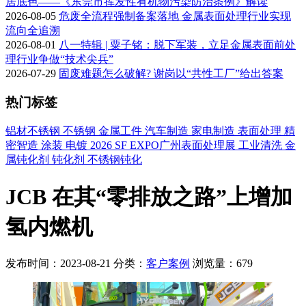
居底色——《东莞市挥发性有机物污染防治条例》解读
2026-08-05
危废全流程强制备案落地 金属表面处理行业实现
流向全追溯
2026-08-01
八一特辑 | 粟子铭：脱下军装，立足金属表面前处
理行业争做“技术尖兵”
2026-07-29
固废难题怎么破解? 谢岗以“共性工厂”给出答案
热门标签
铝材不锈钢
不锈钢
金属工件
汽车制造
家电制造
表面处理
精
密智造
涂装
电镀
2026 SF EXPO广州表面处理展
工业清洗
金
属钝化剂
钝化剂
不锈钢钝化
JCB 在其“零排放之路”上增加
氢内燃机
发布时间：2023-08-21
分类：
客户案例
浏览量：679