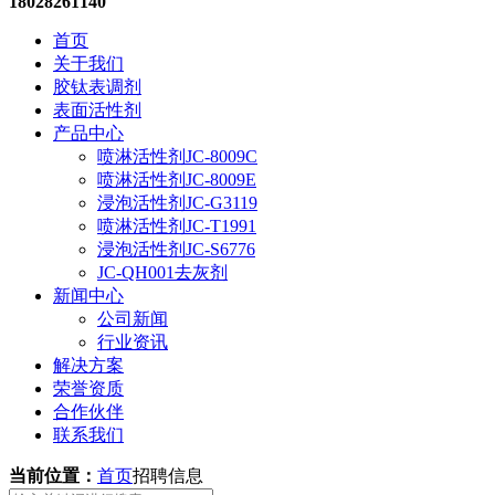
18028261140
首页
关于我们
胶钛表调剂
表面活性剂
产品中心
喷淋活性剂JC-8009C
喷淋活性剂JC-8009E
浸泡活性剂JC-G3119
喷淋活性剂JC-T1991
浸泡活性剂JC-S6776
JC-QH001去灰剂
新闻中心
公司新闻
行业资讯
解决方案
荣誉资质
合作伙伴
联系我们
当前位置：
首页
招聘信息