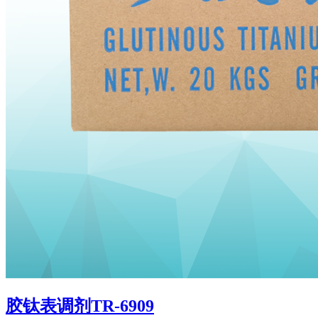
胶钛表调剂TR-6909