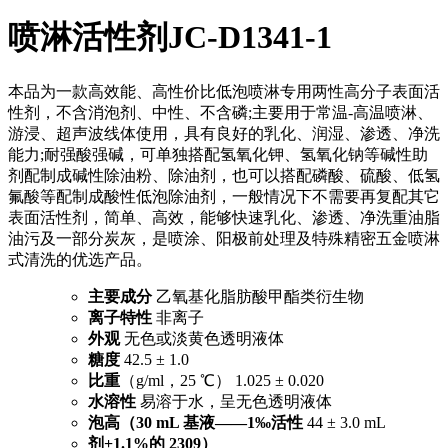
喷淋活性剂JC-D1341-1
本品为一款高效能、高性价比低泡喷淋专用两性高分子表面活
性剂，不含消泡剂、中性、不含磷;主要用于常温-高温喷淋、
游浸、超声波线体使用，具有良好的乳化、润湿、渗透、净洗
能力;耐强酸强碱，可单独搭配氢氧化钾、氢氧化钠等碱性助
剂配制成碱性除油粉、除油剂，也可以搭配磷酸、硫酸、低氢
氟酸等配制成酸性低泡除油剂，一般情况下不需要再复配其它
表面活性剂，简单、高效，能够快速乳化、渗透、净洗重油脂
油污及一部分炭灰，是喷涂、阳极前处理及特殊精密五金喷淋
式清洗的优选产品。
主要成分
乙氧基化脂肪酸甲酯类衍生物
离子特性
非离子
外观
无色或淡黄色透明液体
糖度
42.5 ± 1.0
比重
（g/ml，25 ℃） 1.025 ± 0.020
水溶性
易溶于水，呈无色透明液体
泡高（30 mL 基液——1‰活性
44 ± 3.0 mL
剂+1.1%的 2309）