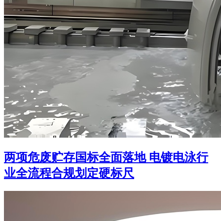
两项危废贮存国标全面落地 电镀电泳行
业全流程合规划定硬标尺