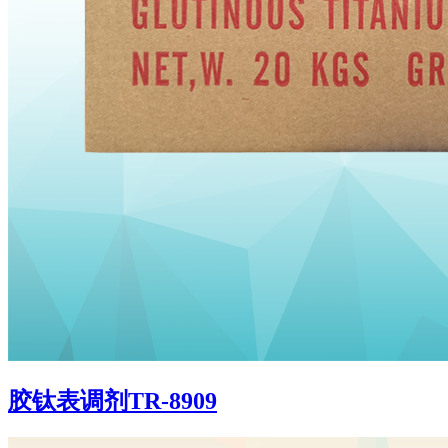
胶钛表调剂TR-8909